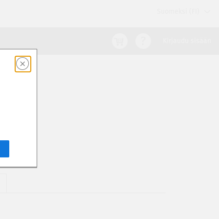
Suomeksi (FI)
Kirjaudu sisään
E