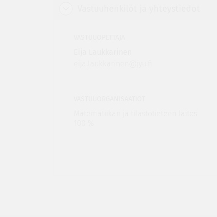
Vastuuhenkilöt ja yhteystiedot
VASTUUOPETTAJA
Eija Laukkarinen
eija.laukkarinen@jyu.fi
VASTUUORGANISAATIOT
Matematiikan ja tilastotieteen laitos
100 %