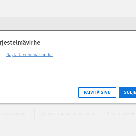
rjestelmävirhe
Näytä tarkemmat tiedot
PÄIVITÄ SIVU
SULJ
 korvaavuudet
Jatkuvan oppimisen tarjonta
Ristiinopiskelu