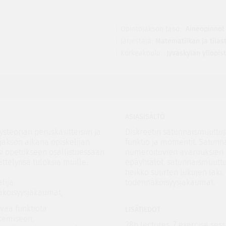
Opintojakson taso
Aineopinnot
Järjestäjä
Matematiikan ja tilast
Korkeakoulu
Jyväskylän yliopis
ASIASISÄLTÖ
teorian peruskäsitteisiin ja
Diskreetin satunnaismuuttu
ojakson aikana opiskelijan
funktio ja momentit. Satunn
ksi opetukseen osallistuessaan
numeroituvien avaruuksien 
telynsä tuloksia muille.
epäyhtälöt, satunnaismuutt
heikko suurten lukujen laki.
lija
todennäköisyysjakaumat.
äköisyysjakaumat,
vaa funktiota
LISÄTIEDOT
kemiseen,
28h lectures, 7 exercise ses