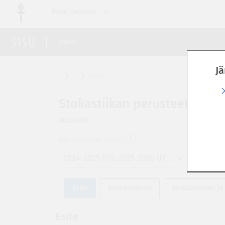
Siirry
Muut palvelut
suoraan
sivun
sisältöön
Haku
Jä
Esite
Stokastiikan perusteet (5 op)
MATA280
Opintojakson versio
2024-2025 (JY); 2025-2026 (JY); 2026-2027 (JY); 2027-2028 (JY)
Esite
Suoritustavat
Vastaavuudet ja
Esite