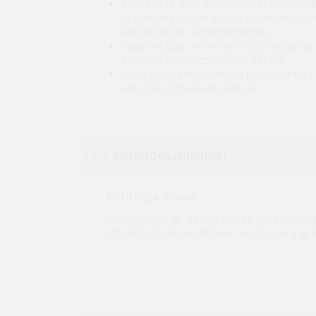
tietää mitä ovat satunnaisvektorin yh
ja kykenee niiden avulla selvittämään
komponentit riippumattomat,
osaa selittää, miten ja milloin satunn
arvioida sen odotusarvon avulla,
on oppinut simuloimaan tietokoneella 
satunnaisprosessin polkuja.
Esitietovaatimukset
ESITIETOJEN KUVAUS
Lukujonojen ja -sarjojen sekä potenssisar
Johdatus matemaattiseen analyysiin 2 ja 