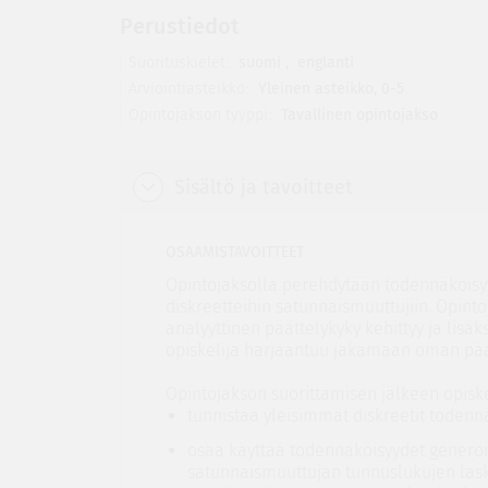
Perustiedot
Suorituskielet
suomi
,
englanti
Arviointiasteikko
Yleinen asteikko, 0-5
Opintojakson tyyppi
Tavallinen opintojakso
Sisältö ja tavoitteet
OSAAMISTAVOITTEET
Opintojaksolla perehdytään todennäköisyys
diskreetteihin satunnaismuuttujiin. Opint
analyyttinen päättelykyky kehittyy ja lisä
opiskelija harjaantuu jakamaan oman päät
Opintojakson suorittamisen jälkeen opiske
tunnistaa yleisimmät diskreetit todenn
osaa käyttää todennäköisyydet generoi
satunnaismuuttujan tunnuslukujen las