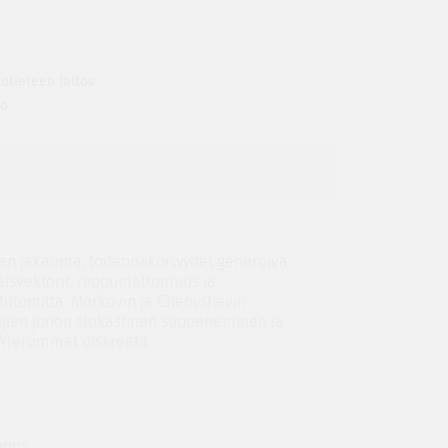
otieteen laitos
to
jan jakauma, todennäköisyydet generoiva
aisvektorit, riippumattomuus ja
tulomitta. Markovin ja Chebyshevin
ujien jonon stokastinen suppeneminen ja
 Yleisimmät diskreetit
sions