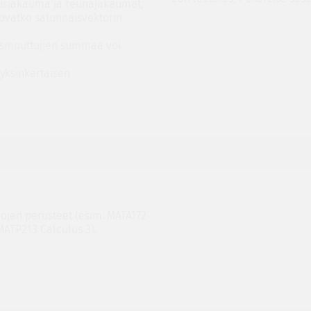
teisjakauma ja reunajakaumat,
 ovatko satunnaisvektorin
aismuuttujien summaa voi
yksinkertaisen
jojen perusteet (esim. MATA172
MATP213 Calculus 3).