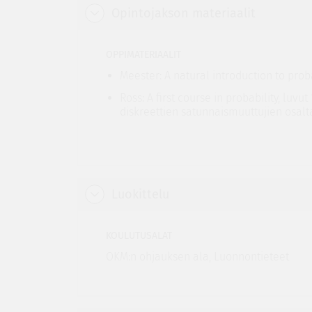
Opintojakson materiaalit
OPPIMATERIAALIT
Meester: A natural introduction to probab
Ross: A first course in probability, luvut 1-
diskreettien satunnaismuuttujien osalt
Luokittelu
KOULUTUSALAT
OKM:n ohjauksen ala, Luonnontieteet