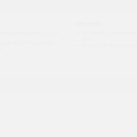
KIRJALLISUUS
ility theory, luvut 1-2 ja 4.1
Meester, R., A natural int
2003.
4, 6.1-6.3, 7.1-7.4 ja 8.1-8.2
Ross, S., A first course in 
a.