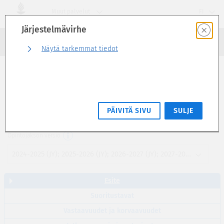
Siirry
Muut palvelut
FI
suoraan
Järjestelmävirhe
sivun
Haku
sisältöön
Kirjaudu sisään
Näytä tarkemmat tiedot
Esite
Vastuullinen asiantuntija I (1 op)
PÄIVITÄ SIVU
SULJE
JSBY6000
Opintojakson versio
2024-2025 (JY); 2025-2026 (JY); 2026-2027 (JY); 2027-2028 (JY)
Esite
Suoritustavat
Vastaavuudet ja korvaavuudet