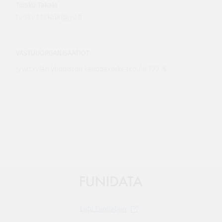
Tuisku Takala
tuisku.t.takala@jyu.fi
VASTUUORGANISAATIOT
Jyväskylän yliopiston kauppakorkeakoulu 100 %
Liity
Funilabiin