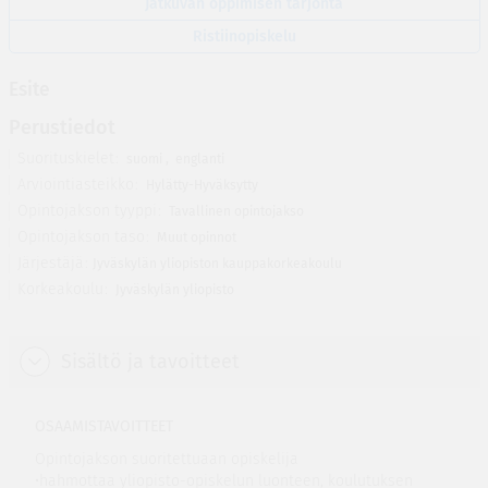
Jatkuvan oppimisen tarjonta
Ristiinopiskelu
Esite
Perustiedot
Suorituskielet
suomi
,
englanti
Arviointiasteikko
Hylätty-Hyväksytty
Opintojakson tyyppi
Tavallinen opintojakso
Opintojakson taso
Muut opinnot
Järjestäjä
Jyväskylän yliopiston kauppakorkeakoulu
Korkeakoulu
Jyväskylän yliopisto
Sisältö ja tavoitteet
OSAAMISTAVOITTEET
Opintojakson suoritettuaan opiskelija
•hahmottaa yliopisto-opiskelun luonteen, koulutuksen