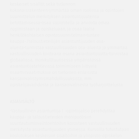
keskeiset sisällöt sekä tutkinnon
kokonaisrakenteen•ymmärtää oman roolinsa ja opintojen
suunnittelun merkityksen asiantuntijuutensa
kehittämisessä•osaa suunnitella ja arvioida omaa
oppimistaan ja opiskeluaan, ja osaa laatia
henkilökohtaisen opintosuunnitelman•tuntee
kauppa-/taloustieteilijän asiantuntijuuden osa-
alueita•tunnistaa vastuullisuuden osa-alueita ja ymmärtää
vastuullisuuden kiinteänä osana asiantuntijuutta•tunnistaa
globaalissa, monikulttuurisessa ympäristössä
asiantuntijatehtävissä toimimiseen liittyviä
osaamisvaatimuksia on tietoinen erilaisista
kansainvälistymismahdollisuuksista, mm.
opiskelijavaihdosta ja kansainvälisestä työharjoittelusta
ASIASISÄLTÖ
•Vastuullinen asiantuntija I -opintojakso perehdyttää
kauppa- ja taloustieteiden monipuolisiin
suuntautumisvaihtoehtoihin korostaen vastuullisuuden
merkitystä asiantuntijuuden ytimessä. Kurssilla tutustutaan
koulutuksen keskeisiin sisältöihin ja yliopisto-opiskelun