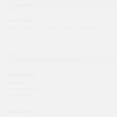
Luokittelu
KOULUTUSALAT
OKM:n ohjauksen ala, Kauppa, hallinto ja oikeustieteet
Vastuuhenkilöt ja yhteystiedot
VASTUUOPETTAJA
Eetu Poso
eetu.k.poso@jyu.fi
BIS opiskelijat
VASTUUOPETTAJA