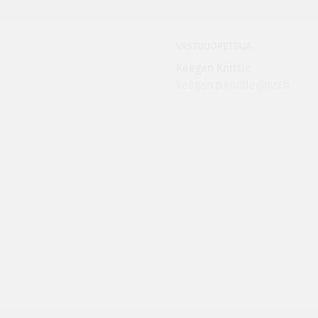
VASTUUOPETTAJA
Keegan Knittle
keegan.p.knittle@jyu.fi