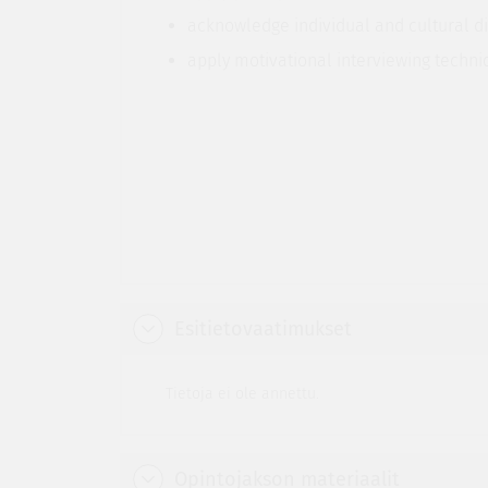
acknowledge individual and cultural dif
apply motivational interviewing techni
Esitietovaatimukset
Tietoja ei ole annettu.
Opintojakson materiaalit