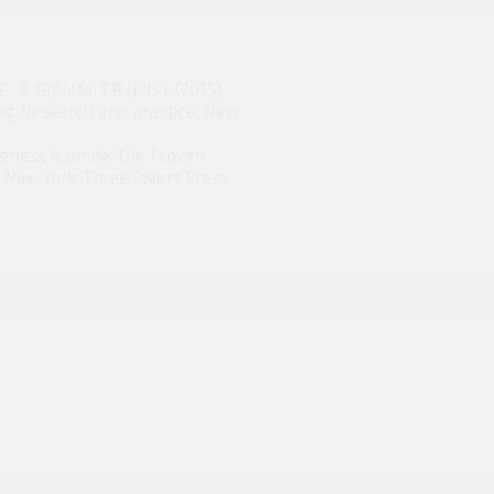
, & Gulotta. T.P. (Eds.). (2015).
ng. Research and practice. New
veness training: The Proven
 New York: Three Rivers Press.