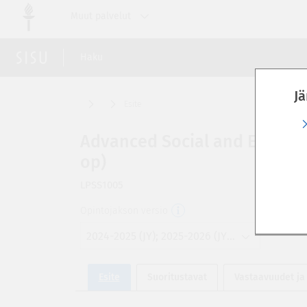
Siirry
Muut palvelut
suoraan
sivun
sisältöön
Haku
Jä
Esite
Advanced Social and Emotiona
op)
LPSS1005
Opintojakson versio
2024-2025 (JY); 2025-2026 (JY); 2026-2027 (JY); 2027-2028 (JY)
Esite
Suoritustavat
Vastaavuudet ja