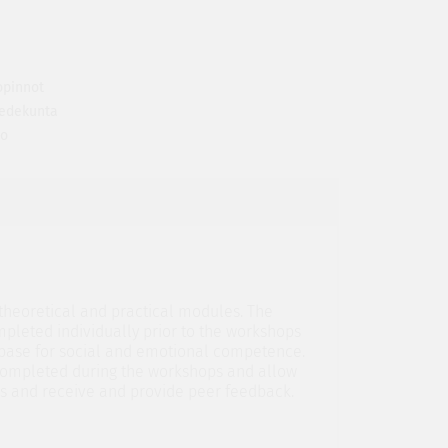
opinnot
tiedekunta
to
 theoretical and practical modules. The
pleted individually prior to the workshops
base for social and emotional competence.
completed during the workshops and allow
lls and receive and provide peer feedback.