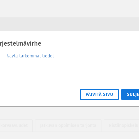
rjestelmävirhe
Näytä tarkemmat tiedot
l Interactions in Sport and Exercise (
PÄIVITÄ SIVU
SULJ
 korvaavuudet
Jatkuvan oppimisen tarjonta
Ristiinopiskelu