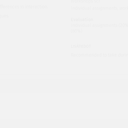
Workshops 5cr
ferences in interaction.
Individual assignments, wor
ques.
Evaluation
Individual assignments (20%
(60%)
LISÄTIEDOT
Recommended to take during