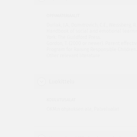
OPPIMATERIAALIT
Durlak, J.A., Domitrovich, C.E., Weissberg, R.P.
Handbook of social and emotional learni
York: The Guildford Press.
Gordon, T. (2000 or newer). Parent effecti
Program for Raising Responsible Children.
Other relevant literature
Luokittelu
KOULUTUSALAT
OKM:n ohjauksen ala, Palvelualat