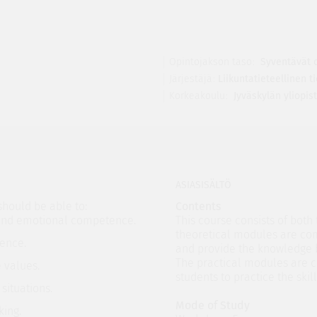
Opintojakson taso
Syventävät 
Järjestäjä
Liikuntatieteellinen 
Korkeakoulu
Jyväskylän yliopis
ASIASISÄLTÖ
should be able to:
Contents
 and emotional competence.
This course consists of both
theoretical modules are com
ence.
and provide the knowledge 
The practical modules are 
 values.
students to practice the ski
situations.
Mode of Study
king.