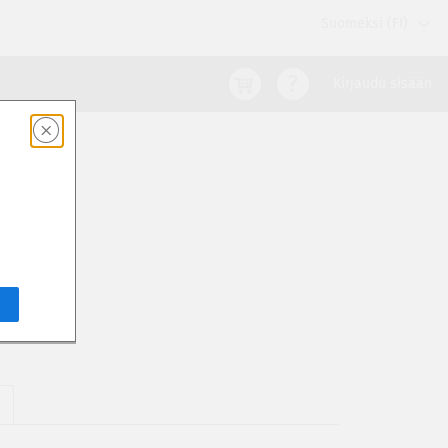
Suomeksi (FI)
Kirjaudu sisään
5
E