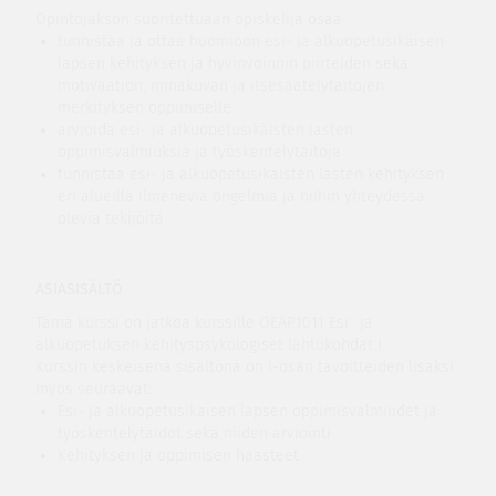
Opintojakson suoritettuaan opiskelija osaa
tunnistaa ja ottaa huomioon esi- ja alkuopetusikäisen
lapsen kehityksen ja hyvinvoinnin piirteiden sekä
motivaation, minäkuvan ja itsesäätelytaitojen
merkityksen oppimiselle
arvioida esi- ja alkuopetusikäisten lasten
oppimisvalmiuksia ja työskentelytaitoja
tunnistaa esi- ja alkuopetusikäisten lasten kehityksen
eri alueilla ilmeneviä ongelmia ja niihin yhteydessä
olevia tekijöitä
ASIASISÄLTÖ
Tämä kurssi on jatkoa kurssille OEAP1011 Esi- ja
alkuopetuksen kehityspsykologiset lähtökohdat I.
Kurssin keskeisenä sisältönä on I-osan tavoitteiden lisäksi
myös seuraavat:
Esi- ja alkuopetusikäisen lapsen oppimisvalmiudet ja
työskentelytaidot sekä niiden arviointi
Kehityksen ja oppimisen haasteet