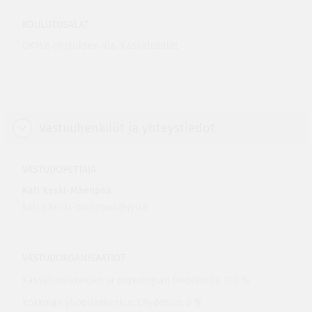
KOULUTUSALAT
OKM:n ohjauksen ala, Kasvatusalat
Vastuuhenkilöt ja yhteystiedot
VASTUUOPETTAJA
Kati Keski-Mäenpää
kati.a.keski-maenpaa@jyu.fi
VASTUUORGANISAATIOT
Kasvatustieteiden ja psykologian tiedekunta 100 %
Kokkolan yliopistokeskus Chydenius 0 %