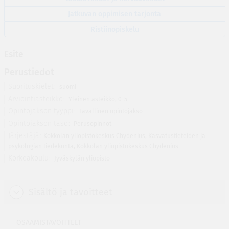
Jatkuvan oppimisen tarjonta
Ristiinopiskelu
Esite
Perustiedot
Suorituskielet
suomi
Arviointiasteikko
Yleinen asteikko, 0-5
Opintojakson tyyppi
Tavallinen opintojakso
Opintojakson taso
Perusopinnot
Järjestäjä
Kokkolan yliopistokeskus Chydenius
,
Kasvatustieteiden ja
psykologian tiedekunta
,
Kokkolan yliopistokeskus Chydenius
Korkeakoulu
Jyväskylän yliopisto
Sisältö ja tavoitteet
OSAAMISTAVOITTEET