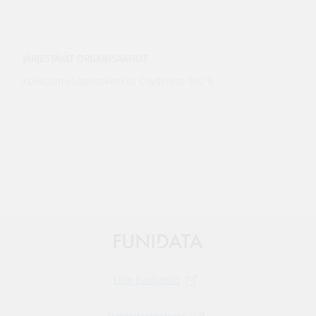
JÄRJESTÄVÄT ORGANISAATIOT
Kokkolan yliopistokeskus Chydenius 100 %
Liity
Funilabiin