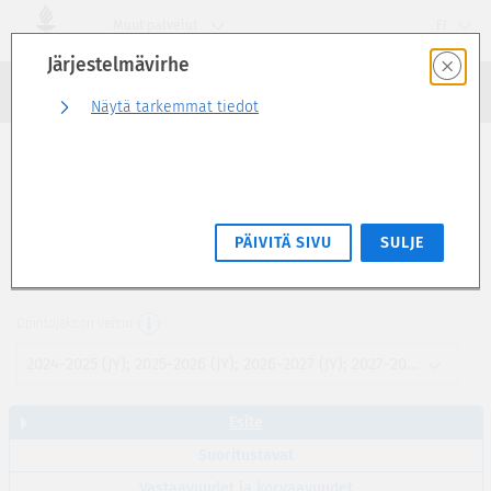
Siirry
Muut palvelut
FI
suoraan
Järjestelmävirhe
sivun
Haku
sisältöön
Kirjaudu sisään
Näytä tarkemmat tiedot
Esite
Esi- ja alkuopetuksen kehityspsykologiset
PÄIVITÄ SIVU
SULJE
lähtökohdat II (4 op)
CEAP6120
Opintojakson versio
2024-2025 (JY); 2025-2026 (JY); 2026-2027 (JY); 2027-2028 (JY)
Esite
Suoritustavat
Vastaavuudet ja korvaavuudet