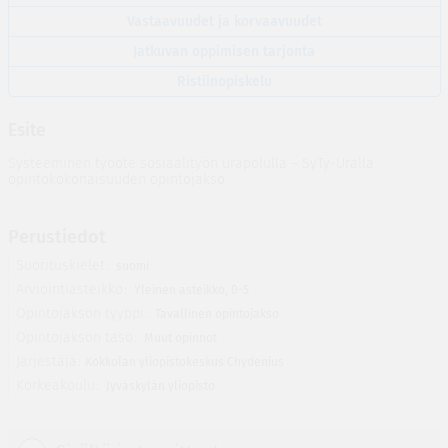
Vastaavuudet ja korvaavuudet
Jatkuvan oppimisen tarjonta
Ristiinopiskelu
Esite
Systeeminen työote sosiaalityön urapolulla – SyTy-Uralla
opintokokonaisuuden opintojakso
Perustiedot
Suorituskielet
suomi
Arviointiasteikko
Yleinen asteikko, 0-5
Opintojakson tyyppi
Tavallinen opintojakso
Opintojakson taso
Muut opinnot
Järjestäjä
Kokkolan yliopistokeskus Chydenius
Korkeakoulu
Jyväskylän yliopisto