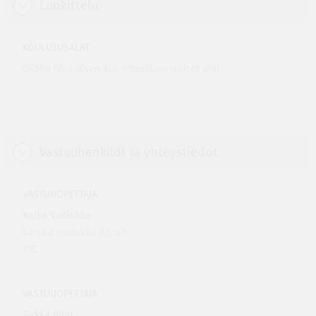
Luokittelu
KOULUTUSALAT
OKM:n ohjauksen ala, Yhteiskunnalliset alat
Vastuuhenkilöt ja yhteystiedot
VASTUUOPETTAJA
Kaisa Vuolukka
kaisa.a.vuolukka@jyu.fi
KYC
VASTUUOPETTAJA
Sirkka Alho