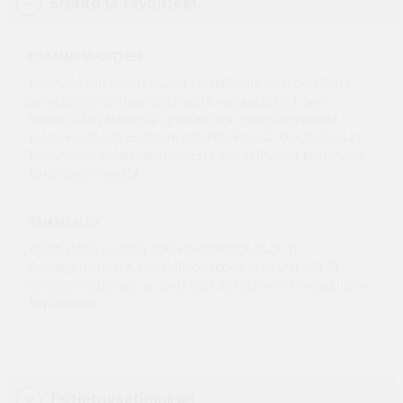
Sisältö ja tavoitteet
OSAAMISTAVOITTEET
Opintojakson suoritettuaan opiskelijalla on teoreettiset
perustiedot suhdeperustaisesta sosiaalityöstä, sen
keskeisistä käsitteistä ja käytännön työmenetelmistä
kyseisen lähestymistavan viitekehyksessä. Opiskelija saa
kokemuksia suhdeperustaisesta sosiaalityöstä käytännön
harjoitusten kautta.
ASIASISÄLTÖ
Opintojakso sisältää kaksi teemallista osaa: 1)
Suhdeperustaisen sosiaalityön teoria ja käsitteistö 2)
Suhdeperustaisuus ja asiakkaan kohtaaminen sosiaalityön
käytäntöinä
Esitietovaatimukset