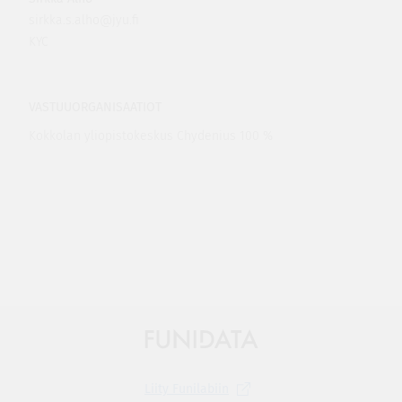
sirkka.s.alho@jyu.fi
KYC
VASTUUORGANISAATIOT
Kokkolan yliopistokeskus Chydenius 100 %
Liity
Funilabiin