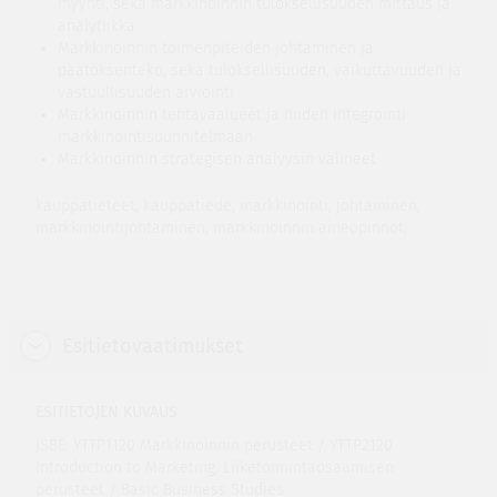
myynti, sekä markkinoinnin tuloksellisuuden mittaus ja
analytiikka
Markkinoinnin toimenpiteiden johtaminen ja
päätöksenteko, sekä tuloksellisuuden, vaikuttavuuden ja
vastuullisuuden arviointi
Markkinoinnin tehtäväalueet ja niiden integrointi
markkinointisuunnitelmaan
Markkinoinnin strategisen analyysin välineet
kauppatieteet, kauppatiede, markkinointi, johtaminen,
markkinointijohtaminen, markkinoinnin aineopinnot,
Esitietovaatimukset
ESITIETOJEN KUVAUS
JSBE: YTTP1120 Markkinoinnin perusteet / YTTP2120
Introduction to Marketing, Liiketoimintaosaamisen
perusteet / Basic Business Studies.