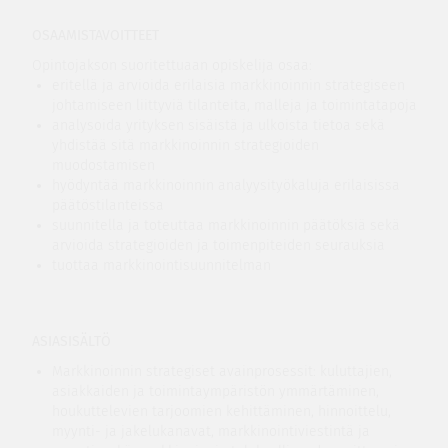
OSAAMISTAVOITTEET
Opintojakson suoritettuaan opiskelija osaa:
eritellä ja arvioida erilaisia markkinoinnin strategiseen
johtamiseen liittyviä tilanteita, malleja ja toimintatapoja
analysoida yrityksen sisäistä ja ulkoista tietoa sekä
yhdistää sitä markkinoinnin strategioiden
muodostamisen
hyödyntää markkinoinnin analyysityökaluja erilaisissa
päätöstilanteissa
suunnitella ja toteuttaa markkinoinnin päätöksiä sekä
arvioida strategioiden ja toimenpiteiden seurauksia
tuottaa markkinointisuunnitelman
ASIASISÄLTÖ
Markkinoinnin strategiset avainprosessit: kuluttajien,
asiakkaiden ja toimintaympäristön ymmärtäminen,
houkuttelevien tarjoomien kehittäminen, hinnoittelu,
myynti- ja jakelukanavat, markkinointiviestintä ja