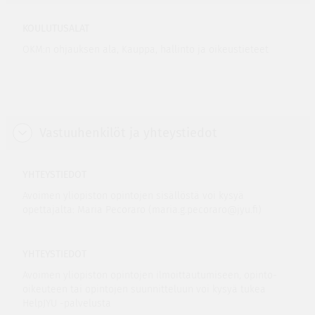
KOULUTUSALAT
OKM:n ohjauksen ala, Kauppa, hallinto ja oikeustieteet
Vastuuhenkilöt ja yhteystiedot
YHTEYSTIEDOT
Avoimen yliopiston opintojen sisällöstä voi kysyä
opettajalta: Maria Pecoraro (maria.g.pecoraro@jyu.fi)
YHTEYSTIEDOT
Avoimen yliopiston opintojen ilmoittautumiseen, opinto-
oikeuteen tai opintojen suunnitteluun voi kysyä tukea
HelpJYU -palvelusta