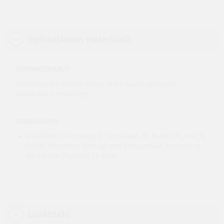
Opintojakson materiaalit
OPPIMATERIAALIT
Kirjallisuuden lisäksi muuta materiaalia opettajan
ilmoituksen mukaisesti.
KIRJALLISUUS
9781292017310 Hooley, G.; Nicoulaud, B.; Rudd, J.M.; Lee, N.
(2020) Marketing Strategy and Competitive Positioning,
7th Edition. Pearson. (E-kirja)
Luokittelu