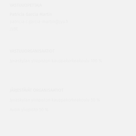
VASTUUOPETTAJA
Patricia Garcia Martin
patricia.c.garcia-martin@jyu.fi
JSBE
VASTUUORGANISAATIOT
Jyväskylän yliopiston kauppakorkeakoulu 100 %
JÄRJESTÄVÄT ORGANISAATIOT
Jyväskylän yliopiston kauppakorkeakoulu 50 %
Avoin yliopisto 50 %