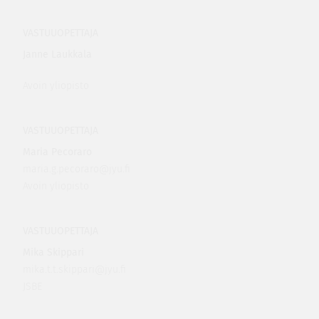
VASTUUOPETTAJA
Janne Laukkala
Avoin yliopisto
VASTUUOPETTAJA
Maria Pecoraro
maria.g.pecoraro@jyu.fi
Avoin yliopisto
VASTUUOPETTAJA
Mika Skippari
mika.t.t.skippari@jyu.fi
JSBE