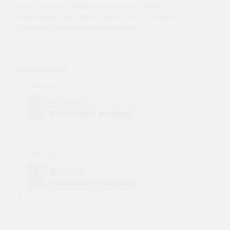
Avoin yliopisto: pakollisina esitietoina YTTP1120
Markkinoinnin perusteet, suositeltuina esitietoina
Liiketoimintaosaamisen perusopinnot.
Pakolliset esitiedot
Vaihtoehto 1
YTTP1120
5
op
Markkinoinnin perusteet
Vaihtoehto 2
YTTP2120
5
op
Introduction to Marketing