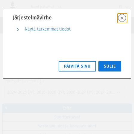
Siirry
Muut palvelut
FI
suoraan
Järjestelmävirhe
sivun
Haku
sisältöön
Kirjaudu sisään
Näytä tarkemmat tiedot
Esite
Markkinoinnin johtaminen (5 op)
PÄIVITÄ SIVU
SULJE
YMAA2130
Opintojakson versio
2024-2025 (JY); 2025-2026 (JY); 2026-2027 (JY); 2027-2028 (JY)
Esite
Suoritustavat
Vastaavuudet ja korvaavuudet