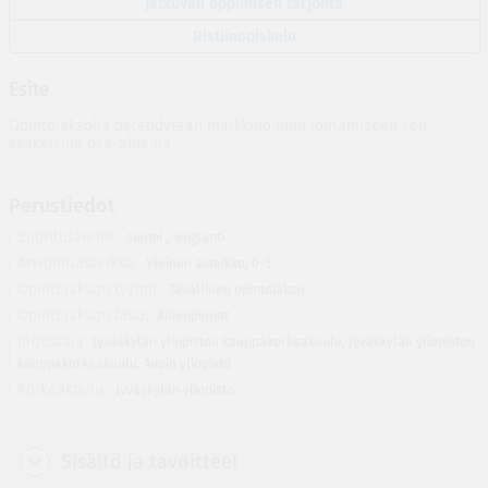
Jatkuvan oppimisen tarjonta
Ristiinopiskelu
Esite
Opintojaksolla perehdytään markkinoinnin johtamiseen sen
keskeisillä osa-alueilla.
Perustiedot
Suorituskielet
suomi
,
englanti
Arviointiasteikko
Yleinen asteikko, 0-5
Opintojakson tyyppi
Tavallinen opintojakso
Opintojakson taso
Aineopinnot
Järjestäjä
Jyväskylän yliopiston kauppakorkeakoulu
,
Jyväskylän yliopiston
kauppakorkeakoulu
,
Avoin yliopisto
Korkeakoulu
Jyväskylän yliopisto
Sisältö ja tavoitteet