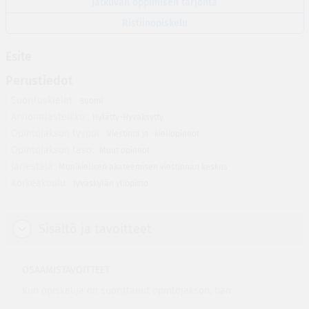
Jatkuvan oppimisen tarjonta
Ristiinopiskelu
Esite
Perustiedot
Suorituskielet
suomi
Arviointiasteikko
Hylätty-Hyväksytty
Opintojakson tyyppi
Viestintä ja -kieliopinnot
Opintojakson taso
Muut opinnot
Järjestäjä
Monikielisen akateemisen viestinnän keskus
Korkeakoulu
Jyväskylän yliopisto
Sisältö ja tavoitteet
OSAAMISTAVOITTEET
Kun opiskelija on suorittanut opintojakson, hän