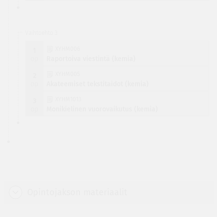
Vaihtoehto 3
XYHM006
1
op
Raportoiva viestintä (kemia)
XYHM005
2
op
Akateemiset tekstitaidot (kemia)
XYHM1013
3
op
Monikielinen vuorovaikutus (kemia)
Opintojakson materiaalit