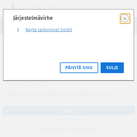
Siirry
Muut palvelut
FI
suoraan
Järjestelmävirhe
sivun
Haku
sisältöön
Kirjaudu sisään
Näytä tarkemmat tiedot
Esite
Tutkimusviestintä (kemia) (2 op)
PÄIVITÄ SIVU
SULJE
XYHM1014
Opintojakson versio
2024-2025 (JY); 2025-2026 (JY); 2026-2027 (JY); 2027-2028 (JY)
Esite
Suoritustavat
Vastaavuudet ja korvaavuudet