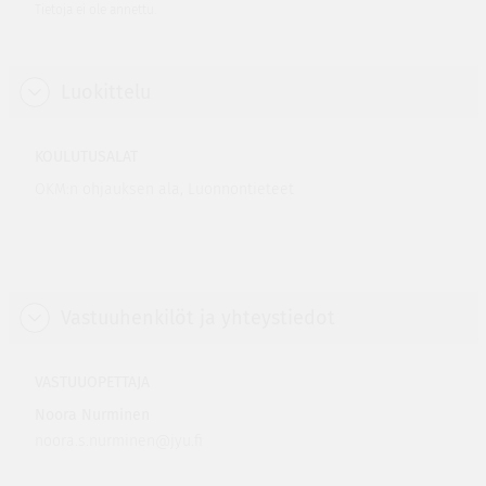
Tietoja ei ole annettu.
Luokittelu
KOULUTUSALAT
OKM:n ohjauksen ala, Luonnontieteet
Vastuuhenkilöt ja yhteystiedot
VASTUUOPETTAJA
Noora Nurminen
noora.s.nurminen@jyu.fi