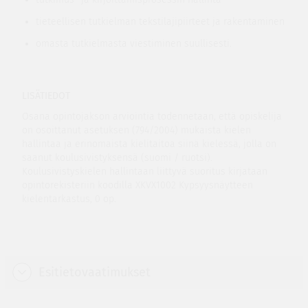
tieteellisen tutkielman tekstilajipiirteet ja rakentaminen
omasta tutkielmasta viestiminen suullisesti.
LISÄTIEDOT
Osana opintojakson arviointia todennetaan, että opiskelija
on osoittanut asetuksen (794/2004) mukaista kielen
hallintaa ja erinomaista kielitaitoa siinä kielessä, jolla on
saanut koulusivistyksensä (suomi / ruotsi).
Koulusivistyskielen hallintaan liittyvä suoritus kirjataan
opintorekisteriin koodilla XKVX1002 Kypsyysnäytteen
kielentarkastus, 0 op.
Esitietovaatimukset