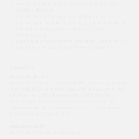
ymmärtää tutkimustekstin eri aineistojen ja oman
ajattelun dialogina
ymmärtää kirjoittamisen, keskustelemisen ja
palautevuorovaikutuksen merkitystä tutkimusprosessin
edistäjänä ja akateemisen asiantuntijuuden
kehittymisessä
osaa laatia prosessimaisesti yhtenäisen, jäsennellyn ja
ymmärrettävän oman alan tieteellisen tutkielman.
ASIASISÄLTÖ
Opintojaksokuvaus
Opintojakson aikana opiskelija hankkii valmiuksia, joita voi
hyödyntää sekä kandiprosessissa että muissa oman alan
tutkimus- ja kirjoitusprosesseissa. Sisältö painottuu
kandidaatintutkielman valmistumisen tukemiseen ja
tutkimusprosessissa tarvittavien viestintä- ja kielitaitojen
monipuoliseen kehittämiseen.
Keskeiset sisällöt
Opintojakson keskeisiä sisältöjä ovat
tutkimus- ja kirjoittamisprosessin hallinta