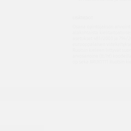
LISÄTIEDOT
Osana opintojakson arviointi
alakohtaista kielitaitoatois
asetukset 481/2003 ja 794/20
eurooppalaisen viitekehyksen
Ruotsin kieleen liittyvät suor
arvosanoina (tt/ht) koodeill
op sekä XRUX1111 Ruotsin kiel