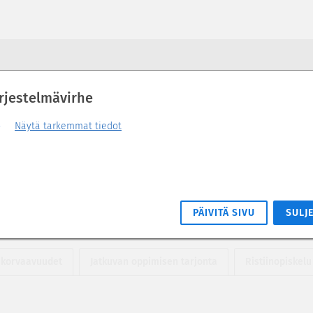
rjestelmävirhe
Näytä tarkemmat tiedot
kasvatustieteet) (4 op)
PÄIVITÄ SIVU
SULJ
 korvaavuudet
Jatkuvan oppimisen tarjonta
Ristiinopiskelu