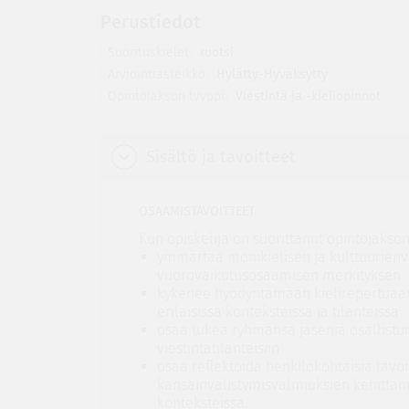
Perustiedot
Suorituskielet
ruotsi
Arviointiasteikko
Hylätty-Hyväksytty
Opintojakson tyyppi
Viestintä ja -kieliopinnot
Sisältö ja tavoitteet
OSAAMISTAVOITTEET
Kun opiskelija on suorittanut opintojakson
ymmärtää monikielisen ja kulttuurienv
vuorovaikutusosaamisen merkityksen
kykenee hyödyntämään kielirepertuaar
erilaisissa konteksteissa ja tilanteissa
osaa tukea ryhmänsä jäseniä osallistum
viestintätilanteisiin
osaa reflektoida henkilökohtaisia tavoi
kansainvälistymisvalmiuksien kehittämi
konteksteissa.