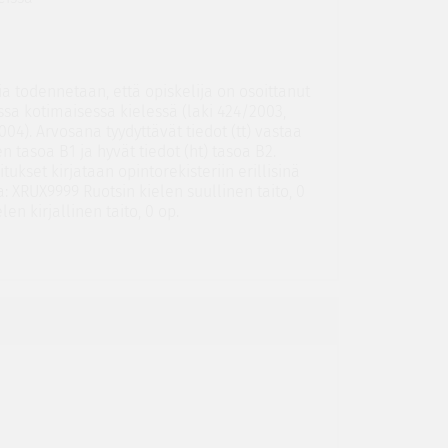
a todennetaan, että opiskelija on osoittanut
essa kotimaisessa kielessä (laki 424/2003,
04). Arvosana tyydyttävät tiedot (tt) vastaa
 tasoa B1 ja hyvät tiedot (ht) tasoa B2.
itukset kirjataan opintorekisteriin erillisinä
a: XRUX9999 Ruotsin kielen suullinen taito, 0
en kirjallinen taito, 0 op.