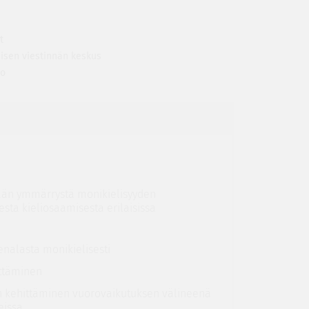
t
isen viestinnän keskus
to
tään ymmärrystä monikielisyyden
sta kieliosaamisesta erilaisissa
enalasta monikielisesti
ttäminen
n kehittäminen vuorovaikutuksen välineenä
eissa