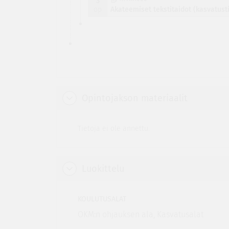
3
op
Akateemiset tekstitaidot (kasvatust
Opintojakson materiaalit
Tietoja ei ole annettu.
Luokittelu
KOULUTUSALAT
OKM:n ohjauksen ala, Kasvatusalat