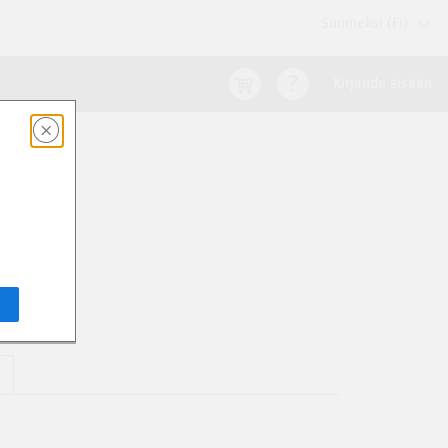
Suomeksi (FI)
Kirjaudu sisään
E