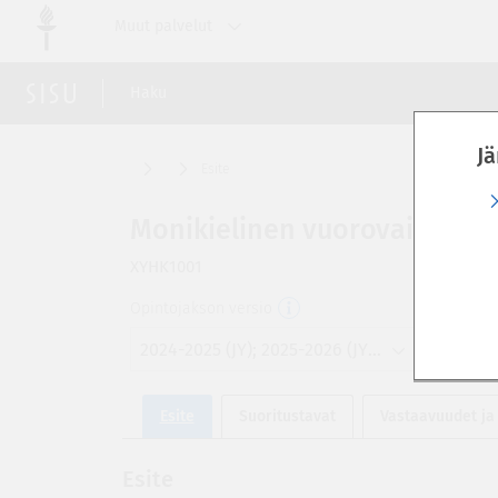
Siirry
Muut palvelut
suoraan
sivun
sisältöön
Haku
Jä
Esite
Monikielinen vuorovaikutus (
XYHK1001
Opintojakson versio
2024-2025 (JY); 2025-2026 (JY); 2026-2027 (JY); 2027-2028 (JY)
Esite
Suoritustavat
Vastaavuudet ja
Esite