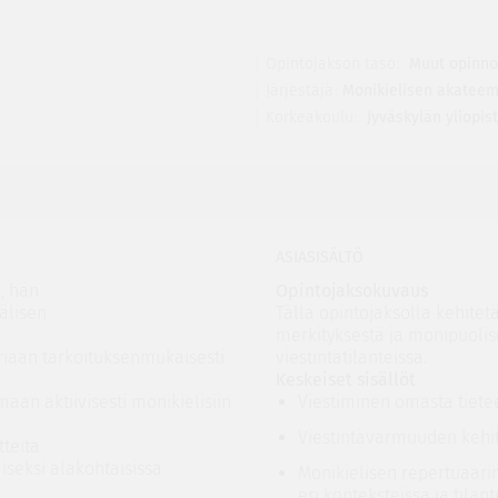
Opintojakson taso
Muut opinno
Järjestäjä
Monikielisen akateem
Korkeakoulu
Jyväskylän yliopis
ASIASISÄLTÖ
, hän
Opintojaksokuvaus
älisen
Tällä opintojaksolla kehite
merkityksestä ja monipuolise
iaan tarkoituksenmukaisesti
viestintätilanteissa.
Keskeiset sisällöt
aan aktiivisesti monikielisiin
Viestiminen omasta tiete
Viestintävarmuuden kehi
tteita
seksi alakohtaisissa
Monikielisen repertuaari
eri konteksteissa ja tilant