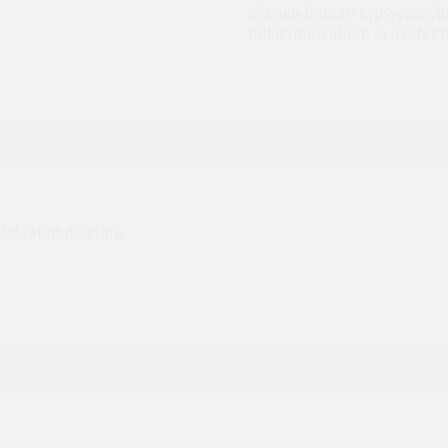
äidinkielellään kypsyysnäyt
tutkielman alaan ja akateemi
idaatintutkielma.