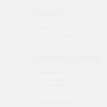
Luokittelu
KOULUTUSALAT
OKM:n ohjauksen ala, Kauppa, hallinto ja 
Vastuuhenkilöt ja yhteystiedot
VASTUUOPETTAJA
Jutta Viinikainen
jutta.i.viinikainen@jyu.fi
VASTUUORGANISAATIOT