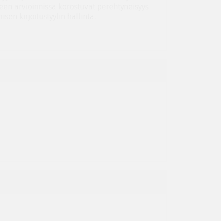
teen arvioinnissa korostuvat perehtyneisyys
sen kirjoitustyylin hallinta.