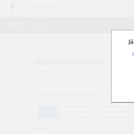
Siirry
Muut palvelut
suoraan
sivun
sisältöön
Haku
Jä
Esite
Kypsyysnäyte (0 op)
KTTA1925
Opintojakson versio
2024-2025 (JY); 2025-2026 (JY); 2026-2027 (JY); 2027-2028 (JY)
Esite
Suoritustavat
Vastaavuudet ja
Esite