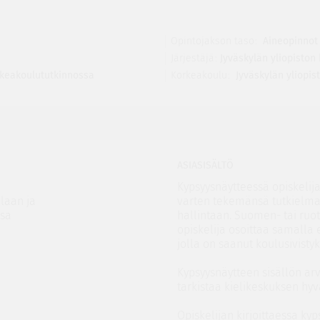
Opintojakson taso
Aineopinnot
Järjestäjä
Jyväskylän yliopisto
keakoulututkinnossa
Korkeakoulu
Jyväskylän yliopis
ASIASISÄLTÖ
Kypsyysnäytteessä opiskelija
alaan ja
varten tekemänsä tutkielman 
nsa
hallintaan. Suomen- tai ruot
opiskelija osoittaa samalla 
jolla on saanut koulusivisty
Kypsyysnäytteen sisällön arv
tarkistaa kielikeskuksen hy
Opiskelijan kirjoittaessa ky