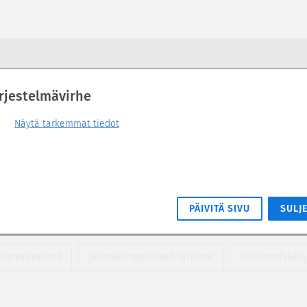
rjestelmävirhe
Näytä tarkemmat tiedot
PÄIVITÄ SIVU
SULJ
 korvaavuudet
Jatkuvan oppimisen tarjonta
Ristiinopiskelu