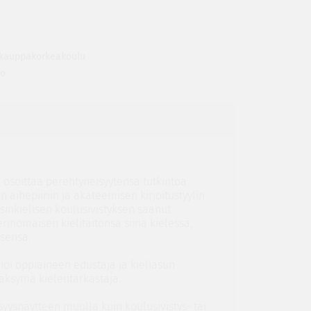
n kauppakorkeakoulu
to
 osoittaa perehtyneisyytensä tutkintoa
aihepiiriin ja akateemisen kirjoitustyylin
sinkielisen koulusivistyksen saanut
erinomaisen kielitaitonsa siinä kielessä,
ksensä.
ioi oppiaineen edustaja ja kieliasun
väksymä kielentarkastaja.
psyysnäytteen muulla kuin koulusivistys- tai