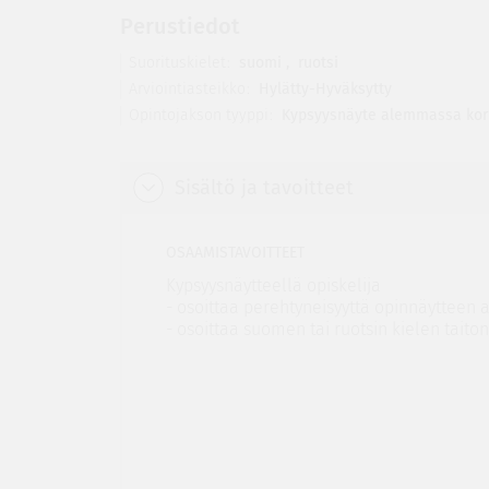
Perustiedot
Suorituskielet
suomi
,
ruotsi
Arviointiasteikko
Hylätty-Hyväksytty
Opintojakson tyyppi
Kypsyysnäyte alemmassa kor
Sisältö ja tavoitteet
OSAAMISTAVOITTEET
Kypsyysnäytteellä opiskelija
- osoittaa perehtyneisyyttä opinnäytteen 
- osoittaa suomen tai ruotsin kielen taito