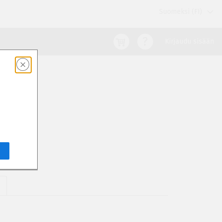
Suomeksi (FI)
Kirjaudu sisään
E