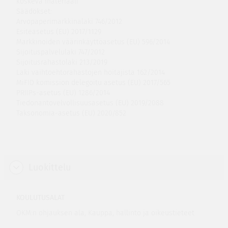
koskeva materiaali
Säädökset:
Arvopaperimarkkinalaki 746/2012
Esiteasetus (EU) 2017/1129
Markkinoiden väärinkäyttöasetus (EU) 596/2014
Sijoituspalvelulaki 747/2012
Sijoitusrahastolaki 213/2019
Laki vaihtoehtorahastojen hoitajista 162/2014
MiFID komission delegoitu asetus (EU) 2017/565
PRIIPs-asetus (EU) 1286/2014
Tiedonantovelvollisuusasetus (EU) 2019/2088
Taksonomia-asetus (EU) 2020/852
Luokittelu
KOULUTUSALAT
OKM:n ohjauksen ala, Kauppa, hallinto ja oikeustieteet