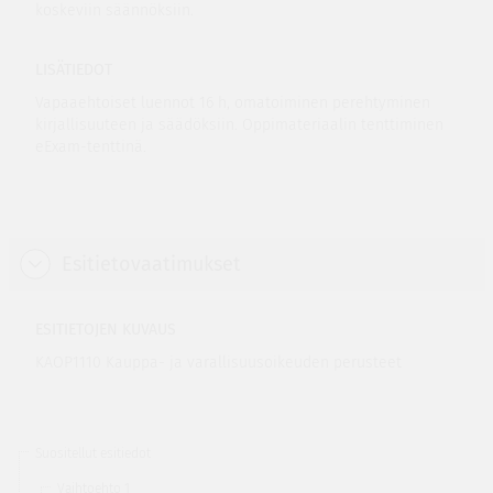
koskeviin säännöksiin.
LISÄTIEDOT
Vapaaehtoiset luennot 16 h, omatoiminen perehtyminen
kirjallisuuteen ja säädöksiin. Oppimateriaalin tenttiminen
eExam-tenttinä.
Esitietovaatimukset
ESITIETOJEN KUVAUS
KAOP1110 Kauppa- ja varallisuusoikeuden perusteet
Suositellut esitiedot
Vaihtoehto 1