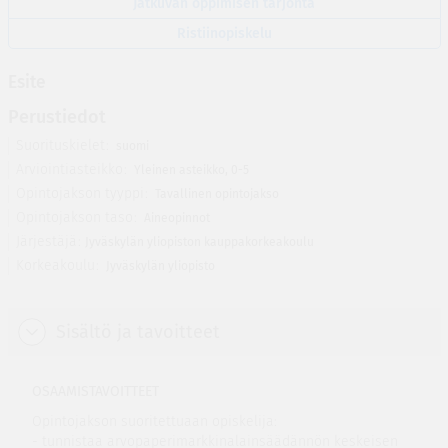
Jatkuvan oppimisen tarjonta
Ristiinopiskelu
Esite
Perustiedot
Suorituskielet
suomi
Arviointiasteikko
Yleinen asteikko, 0-5
Opintojakson tyyppi
Tavallinen opintojakso
Opintojakson taso
Aineopinnot
Järjestäjä
Jyväskylän yliopiston kauppakorkeakoulu
Korkeakoulu
Jyväskylän yliopisto
Sisältö ja tavoitteet
OSAAMISTAVOITTEET
Opintojakson suoritettuaan opiskelija:
- tunnistaa arvopaperimarkkinalainsäädännön keskeisen