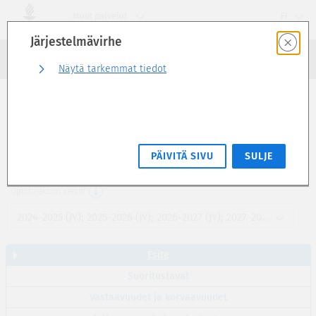
Siirry
Muut palvelut
FI
suoraan
Järjestelmävirhe
sivun
Haku
sisältöön
Kirjaudu sisään
Näytä tarkemmat tiedot
Esite
Arvopaperimarkkinaoikeus (5 op)
PÄIVITÄ SIVU
SULJE
KAOA1190
Opintojakson versio
2024-2025 (JY); 2025-2026 (JY); 2026-2027 (JY); 2027-2028 (JY)
Esite
Suoritustavat
Vastaavuudet ja korvaavuudet