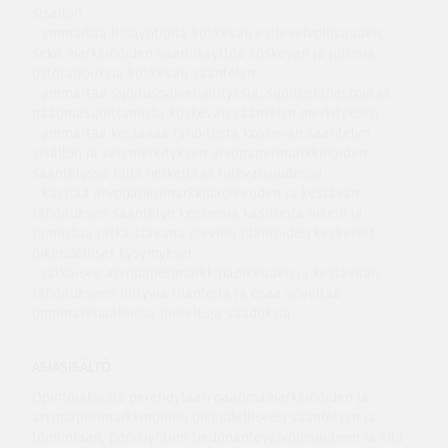
sisällön.
- ymmärtää listayhtiöitä koskevan esitevelvollisuuden,
sekä markkinoiden väärinkäyttöä koskevan ja julkisia
ostotarjouksia koskevan sääntelyn.
- ymmärtää sijoituspalveluyrityksiä, sijoitusrahastoja ja
pääomasijoittamista koskevan sääntelyn merkityksen.
- ymmärtää kestävää rahoitusta koskevan sääntelyn
sisällön ja sen merkityksen arvopaperimarkkinoiden
sääntelyssä tällä hetkellä ja tulevaisuudessa.
- käyttää arvopaperimarkkinaoikeuden ja kestävän
rahoituksen sääntelyn keskeisiä käsitteitä oikein ja
tunnistaa ratkaistavana olevien tilanteiden keskeiset
oikeudelliset kysymykset.
- ratkaisee arvopaperimarkkinaoikeuden ja kestävään
rahoitukseen liittyviä tilanteita ja osaa soveltaa
oppimateriaaleissa lueteltuja säädöksiä.
ASIASISÄLTÖ
Opintojaksolla perehdytään pääomamarkkinoiden ja
arvopaperimarkkinoiden oikeudelliseen sääntelyyn ja
toimintaan, pörssiyhtiön tiedonantovelvollisuuteen ja sitä