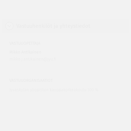
Vastuuhenkilöt ja yhteystiedot
VASTUUOPETTAJA
Mikko Antikainen
mikko.j.antikainen@jyu.fi
VASTUUORGANISAATIOT
Jyväskylän yliopiston kauppakorkeakoulu 100 %