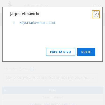
Siirry
Muut palvelut
FI
suoraan
Järjestelmävirhe
sivun
Haku
sisältöön
Kirjaudu sisään
Näytä tarkemmat tiedot
Esite
Academic Writing for Master's Students:
PÄIVITÄ SIVU
SULJE
Core Principles (2 op)
XENB0001
Opintojakson versio
2024-2025 (JY); 2025-2026 (JY); 2026-2027 (JY); 2027-2028 (JY)
Esite
Suoritustavat
Vastaavuudet ja korvaavuudet