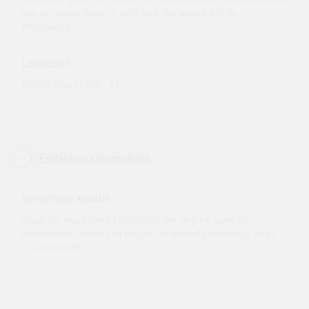
use of online tools to facilitate the above will be
introduced.
LISÄTIEDOT
PROFICIENCY LEVEL: C1
Esitietovaatimukset
ESITIETOJEN KUVAUS
Students must have completed the degree-specific
compulsory courses in English. Required proficiency level:
C1 (advanced).