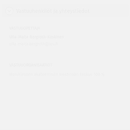
Vastuuhenkilöt ja yhteystiedot
VASTUUOPETTAJA
Ulla-Maija Bergroth-Koskinen
ulla-maija.bergroth@jyu.fi
VASTUUORGANISAATIOT
Monikielisen akateemisen viestinnän keskus 100 %