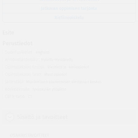
Jatkuvan oppimisen tarjonta
Ristiinopiskelu
Esite
Perustiedot
Suorituskielet
englanti
Arviointiasteikko
Hylätty-Hyväksytty
Opintojakson tyyppi
Viestintä ja -kieliopinnot
Opintojakson taso
Muut opinnot
Järjestäjä
Monikielisen akateemisen viestinnän keskus
Korkeakoulu
Jyväskylän yliopisto
CEFR-taso
C1
Sisältö ja tavoitteet
OSAAMISTAVOITTEET