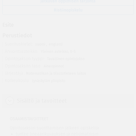
Jatkuvan oppimisen tarjonta
Ristiinopiskelu
Esite
Perustiedot
Suorituskielet
suomi
,
englanti
Arviointiasteikko
Yleinen asteikko, 0-5
Opintojakson tyyppi
Tavallinen opintojakso
Opintojakson taso
Aineopinnot
Järjestäjä
Matematiikan ja tilastotieteen laitos
Korkeakoulu
Jyväskylän yliopisto
Sisältö ja tavoitteet
OSAAMISTAVOITTEET
Opintojakson suorittamisen jälkeen opiskelija
tuntee lineaarikuvauksen ja neliömatriisin