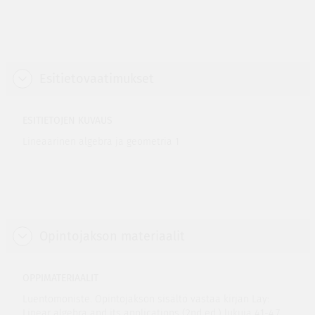
Esitietovaatimukset
ESITIETOJEN KUVAUS
Lineaarinen algebra ja geometria 1
Opintojakson materiaalit
OPPIMATERIAALIT
Luentomoniste. Opintojakson sisältö vastaa kirjan Lay:
Linear algebra and its applications (2nd ed.) lukuja 4.1-4.7,