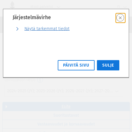
Siirry
Muut palvelut
FI
suoraan
Järjestelmävirhe
sivun
Haku
sisältöön
Kirjaudu sisään
Näytä tarkemmat tiedot
Esite
Lineaarinen algebra ja geometria 2 (5 op)
PÄIVITÄ SIVU
SULJE
MATA122
Opintojakson versio
2024-2025 (JY); 2025-2026 (JY); 2026-2027 (JY); 2027-2028 (JY)
Esite
Suoritustavat
Vastaavuudet ja korvaavuudet