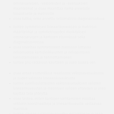
ominaisarvojen, -vektoreiden ja -avaruuksien
määritelmät ja osaa määrittää nämä annetulle
kuvaukselle ja matriisille
osaa tutkia, onko annettu neliömatriisi diagonalisoituva
tuntee symmetrisen lineaarikuvauksen ja matriisin
määritelmät ja symmetrisyyden merkityksen
ominaisarvojen ja kantojen etsinnässä sekä
diagonalisoinnissa
osaa soveltaa symmetriseen matriisiin liittyvää
neliömuotoa kartioleikkausten ja neliöpintojen
tunnistamiseen ja hahmottamiseen.
tuntee pns-ratkaisun käsitteen ja osaa laskea sen.
osaa antaa esimerkkejä reaalisista vektoriavaruuksista
ja niiden välisistä lineaarikuvauksista
tuntee äärellisulotteisten vektoriavaruuksien välisten
lineaarikuvausten ja matriisien välisen yhteyden ja osaa
käyttää tätä yhteyttä
osaa laskea, miten kantojen vaihtaminen muuttaa
vektorin koordinaatteja ja lineaarikuvausta vastaavaa
matriisia
tuntee yleisen sisätuloavaruuden määritelmän ja osaa