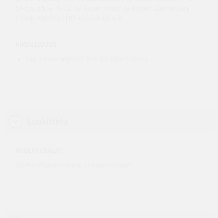
5.1-5.4, 6.5 ja 7.1-7.2. tai kirjan Anton ja Rorres: Elementary
Linear Algebra (11th ed) lukuja 4-8.
KIRJALLISUUS
Lay: Linear algebra and its applications
Luokittelu
KOULUTUSALAT
OKM:n ohjauksen ala, Luonnontieteet