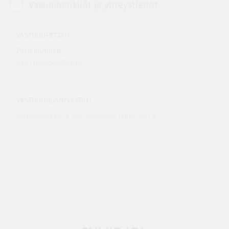
Vastuuhenkilöt ja yhteystiedot
VASTUUOPETTAJA
Petri Juutinen
petri.juutinen@jyu.fi
VASTUUORGANISAATIOT
Matematiikan ja tilastotieteen laitos 100 %