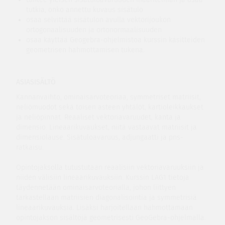
tutkia, onko annettu kuvaus sisätulo
osaa selvittää sisätulon avulla vektorijoukon
ortogonaalisuuden ja ortonormaalisuuden
osaa käyttää Geogebra-ohjelmistoa kurssin käsitteiden
geometrisen hahmottamisen tukena.
ASIASISÄLTÖ
Kannanvaihto, ominaisarvoteoriaa, symmetriset matriisit,
neliömuodot sekä toisen asteen yhtälöt, kartioleikkaukset
ja neliöpinnat. Reaaliset vektoriavaruudet, kanta ja
dimensio. Lineaarikuvaukset, niitä vastaavat matriisit ja
dimensiolause. Sisätuloavaruus, adjungaatti ja pns-
ratkaisu.
Opintojaksolla tutustutaan reaalisiin vektoriavaruuksiin ja
niiden välisiin lineaarikuvauksiin. Kurssin LAG1 tietoja
täydennetään ominaisarvoteorialla, johon liittyen
tarkastellaan matriisien diagonalisointia ja symmetrisiä
lineaarikuvauksia. Lisäksi harjoitellaan hahmottamaan
opintojakson sisältöjä geometrisesti GeoGebra-ohjelmalla.