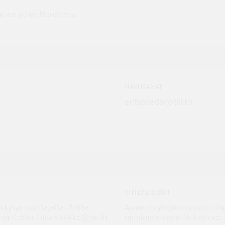
assa ja/tai Moodlessa.
HAKUSANAT
erityispedagogiikka
YHTEYSTIEDOT
i kysyä opettajalta: Pekka
Avoimen yliopiston opintoih
na Kokko (tiina.s.kokko@jyu.fi)
opintojen suunnitteluun voi