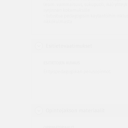
(esim. vammaisuus, sukupuoli, ikä) yhteyksi
syrjinnän kokemuksille
- tutustua pedagogisiin käytäntöihin inklu
näkökulmasta
Esitietovaatimukset
ESITIETOJEN KUVAUS
Erityispedagogiikan perusopinnot.
Opintojakson materiaalit
OPPIMATERIAALIT