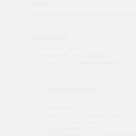
Esite
Opintojaksolla perehdyt yhteiskuntatieteellise
periaatteisiin
Perustiedot
Suorituskielet
suomi
Arviointiasteikko
Yleinen asteikko, 0-5
Opintojakson tyyppi
Tavallinen opintojakso
Sisältö ja tavoitteet
OSAAMISTAVOITTEET
Opintojakson suoritettuaan opiskelija osa
- eritellä yhteiskuntatieteellisen vammai
niiden keskeisiä piirteitä
- selittää erilaisten sosiaalisten kategor