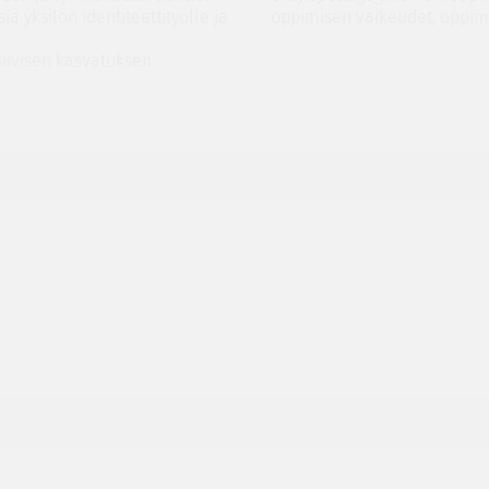
ä yksilön identiteettityölle ja
oppimisen vaikeudet, oppimi
siivisen kasvatuksen