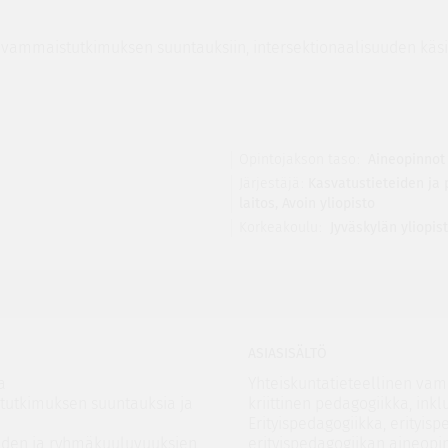
n vammaistutkimuksen suuntauksiin, intersektionaalisuuden käsi
Opintojakson taso
Aineopinnot
Järjestäjä
Kasvatustieteiden ja 
laitos
,
Avoin yliopisto
Korkeakoulu
Jyväskylän yliopis
ASIASISÄLTÖ
a
Yhteiskuntatieteellinen vam
stutkimuksen suuntauksia ja
kriittinen pedagogiikka, inkl
Erityispedagogiikka, erityis
ioiden ja ryhmäkuuluvuuksien
erityispedagogiikan aineopin