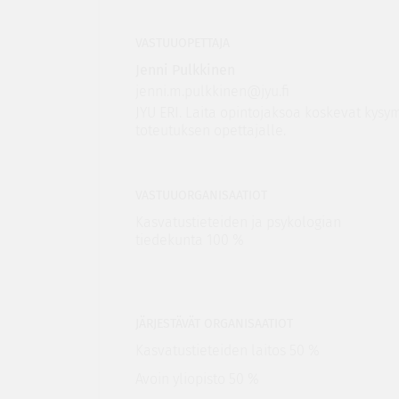
VASTUUOPETTAJA
Jenni Pulkkinen
jenni.m.pulkkinen@jyu.fi
JYU ERI. Laita opintojaksoa koskevat kys
toteutuksen opettajalle.
VASTUUORGANISAATIOT
Kasvatustieteiden ja psykologian
tiedekunta 100 %
JÄRJESTÄVÄT ORGANISAATIOT
Kasvatustieteiden laitos 50 %
Avoin yliopisto 50 %