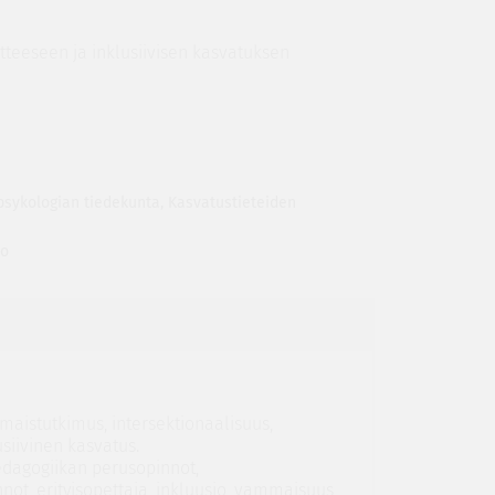
tteeseen ja inklusiivisen kasvatuksen
psykologian tiedekunta
,
Kasvatustieteiden
to
maistutkimus, intersektionaalisuus,
usiivinen kasvatus.
pedagogiikan perusopinnot,
not, erityisopettaja, inkluusio, vammaisuus,