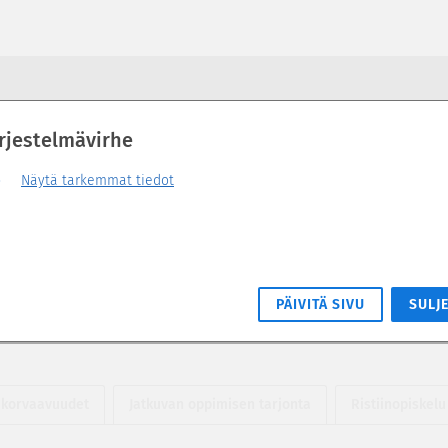
rjestelmävirhe
Näytä tarkemmat tiedot
aistutkimus ja inklusiivinen kasvatus (
PÄIVITÄ SIVU
SULJ
 korvaavuudet
Jatkuvan oppimisen tarjonta
Ristiinopiskelu