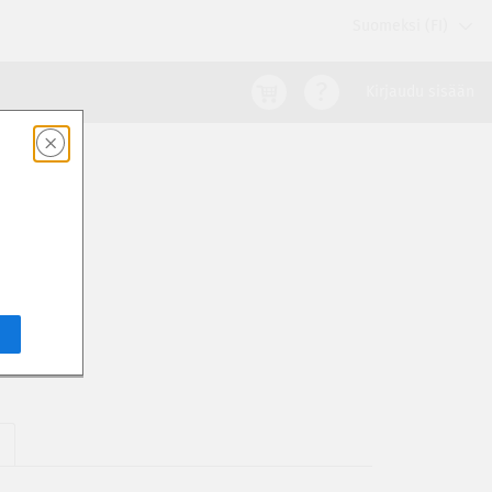
Suomeksi (FI)
Kirjaudu sisään
5
E