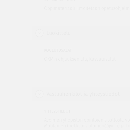
Oppimateriaali ilmoitetaan opetusohjelm
Luokittelu
KOULUTUSALAT
OKM:n ohjauksen ala, Kasvatusalat
Vastuuhenkilöt ja yhteystiedot
YHTEYSTIEDOT
Avoimen yliopiston opintojen sisällöstä vo
Matilainen (pekka.matilainen@jyu.fi) ja Tii