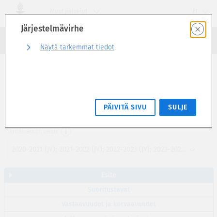
Siirry
Muut palvelut
FI
suoraan
Järjestelmävirhe
sivun
Haku
sisältöön
Kirjaudu sisään
Näytä tarkemmat tiedot
Esite
Korpustutkimus (5 op)
PÄIVITÄ SIVU
SULJE
SKIS410
Opintojakson versio
2020-2021 (JY); 2021-2022 (JY); 2022-2023 (JY); 2023-2024 (JY)
Esite
Suoritustavat
Vastaavuudet ja korvaavuudet