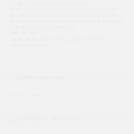
työkaluihin, joilla aineistoja voi analysoida.
Pienoistutkimuksessa voi keskittyä esimerkiksi sanaston
tai rakenteiden käyttöön, oppimiseen tai opettamiseen.
Kurssilla voi aloittaa kandidaatin- ja maisterintutkielmassa
tehtävä tutkimuksen suunnittelua.
Arviointiperusteet
Tutkimusprojektissa valmistuva raportti ja yhteinen
sisällöntuotanto.
Esitietovaatimukset
Tietoja ei ole annettu.
Opintojakson materiaalit