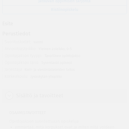
Jatkuvan oppimisen tarjonta
Ristiinopiskelu
Esite
Perustiedot
Suorituskielet
suomi
Arviointiasteikko
Yleinen asteikko, 0-5
Opintojakson tyyppi
Tavallinen opintojakso
Opintojakson taso
Syventävät opinnot
Järjestäjä
Kieli- ja viestintätieteiden laitos
Korkeakoulu
Jyväskylän yliopisto
Sisältö ja tavoitteet
OSAAMISTAVOITTEET
Opintojakson suoritettuaan opiskelija
ymmärtää, mitä korpukset ovat ja miten niitä voidaan