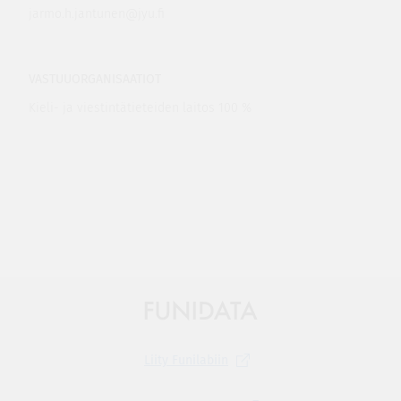
jarmo.h.jantunen@jyu.fi
VASTUUORGANISAATIOT
Kieli- ja viestintätieteiden laitos 100 %
Liity
Funilabiin