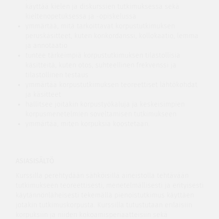
käyttää kielen ja diskurssien tutkimuksessa sekä
kieltenopetuksessa ja -opiskelussa
ymmärtää, mitä tarkoittavat korpustutkimuksen
peruskäsitteet, kuten konkordanssi, kollokaatio, lemma
ja annotaatio
tuntee tärkeimpiä korpustutkimuksen tilastollisia
käsitteitä, kuten otos, suhteellinen frekvenssi ja
tilastollinen testaus
ymmärtää korpustutkimuksen teoreettiset lähtökohdat
ja käsitteet
hallitsee joitakin korpustyökaluja ja keskeisimpien
korpusmenetelmien soveltamisen tutkimukseen
ymmärtää, miten korpuksia koostetaan.
ASIASISÄLTÖ
Kurssilla perehtydään sähköisillä aineistolla tehtävään
tutkimukseen teoreettisesti, menetelmällisesti ja erityisesti
käytännönläheisesti tekemällä pienoistutkimus käyttäen
jotakin tutkimuskorpusta. Kurssilla tutustutaan erilaisiin
korpuksiin ja niiden kokoamisperiaatteisiin sekä