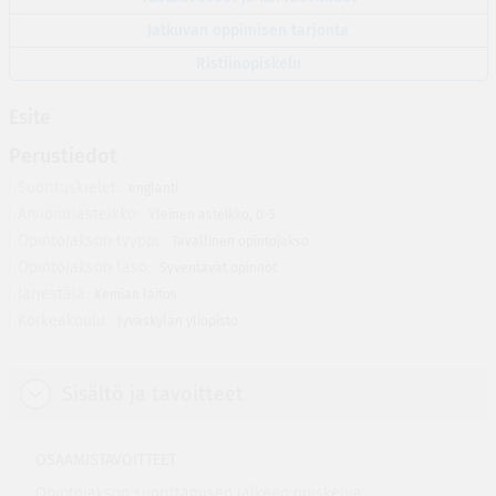
Jatkuvan oppimisen tarjonta
Ristiinopiskelu
Esite
Perustiedot
Suorituskielet
englanti
Arviointiasteikko
Yleinen asteikko, 0-5
Opintojakson tyyppi
Tavallinen opintojakso
Opintojakson taso
Syventävät opinnot
Järjestäjä
Kemian laitos
Korkeakoulu
Jyväskylän yliopisto
Sisältö ja tavoitteet
OSAAMISTAVOITTEET
Opintojakson suorittamisen jälkeen opiskelija