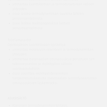
ymmärtää kvanttikemian ja termodynamiikan välisen
yhteyden.
osaa laskea termodynamiikan suureita lähtien
perusmääritelmistä.
osaa laskea reaktionopeuksia lähtien
perusmääritelmistä.
Työelämätaidot
Opintojakson suoritettuaan opiskelija
ymmärtää molekyylin rakenteen ja termodynamiikan
yhteyden.
ymmärtää materiaalien ominaisuuksia perustuen sen
rakenneosasten ja molekyylien välisiin
vuorovaikutuksiin.
osaa suorittaa molekyylidynamiikan
tietokonesimulaatiota materiaalien termodynaamisten
ominaisuuksien laskemiseksi.
ASIASISÄLTÖ
Klassisen termodynamiikan kertaus,