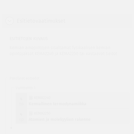
Esitietovaatimukset
ESITIETOJEN KUVAUS
Kemian ainopintojen sisältämät fysikaalisen kemian
opintojaksot KEMA2240 ja KEMA2250 tai vastaavat tiedot
Pakolliset esitiedot
Vaihtoehto 1
KEMA2240
4
op
Kemiallinen termodynamiikka
KEMA2250
4
op
Atomien ja molekyylien rakenne