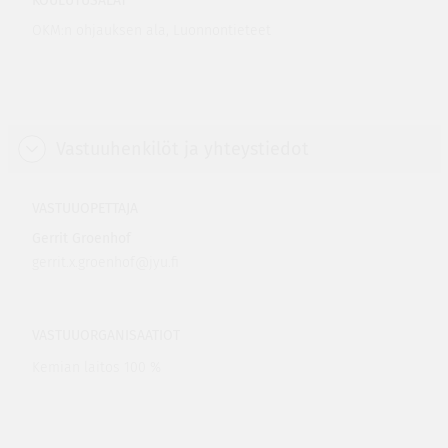
KOULUTUSALAT
OKM:n ohjauksen ala, Luonnontieteet
Vastuuhenkilöt ja yhteystiedot
VASTUUOPETTAJA
Gerrit Groenhof
gerrit.x.groenhof@jyu.fi
VASTUUORGANISAATIOT
Kemian laitos 100 %