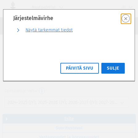
Siirry
Muut palvelut
FI
suoraan
Järjestelmävirhe
sivun
Haku
sisältöön
Kirjaudu sisään
Näytä tarkemmat tiedot
Esite
Kemiallisten systeemien statistinen
PÄIVITÄ SIVU
SULJE
termodynamiikka (5 op)
KEMS4180
Opintojakson versio
2024-2025 (JY); 2025-2026 (JY); 2026-2027 (JY); 2027-2028 (JY)
Esite
Suoritustavat
Vastaavuudet ja korvaavuudet