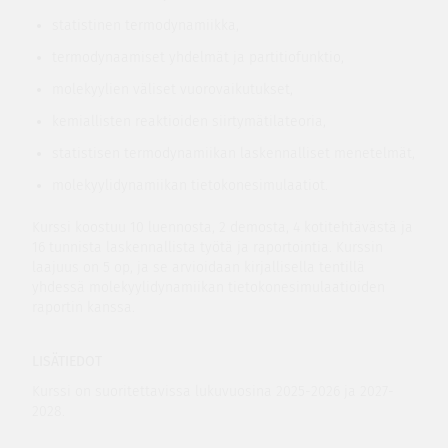
statistinen termodynamiikka,
termodynaamiset yhdelmät ja partitiofunktio,
molekyylien väliset vuorovaikutukset,
kemiallisten reaktioiden siirtymätilateoria,
statistisen termodynamiikan laskennalliset menetelmät,
molekyylidynamiikan tietokonesimulaatiot.
Kurssi koostuu 10 luennosta, 2 demosta, 4 kotitehtävästä ja
16 tunnista laskennallista työtä ja raportointia. Kurssin
laajuus on 5 op, ja se arvioidaan kirjallisella tentillä
yhdessä molekyylidynamiikan tietokonesimulaatioiden
raportin kanssa.
LISÄTIEDOT
Kurssi on suoritettavissa lukuvuosina 2025-2026 ja 2027-
2028.