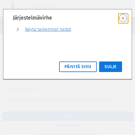
Siirry
Muut palvelut
FI
suoraan
Järjestelmävirhe
sivun
Haku
sisältöön
Kirjaudu sisään
Näytä tarkemmat tiedot
Esite
Asiakassuhde- ja palvelujohtaminen (6
PÄIVITÄ SIVU
SULJE
op)
YMAA2120
Opintojakson versio
2024-2025 (JY); 2025-2026 (JY); 2026-2027 (JY); 2027-2028 (JY)
Esite
Suoritustavat
Vastaavuudet ja korvaavuudet