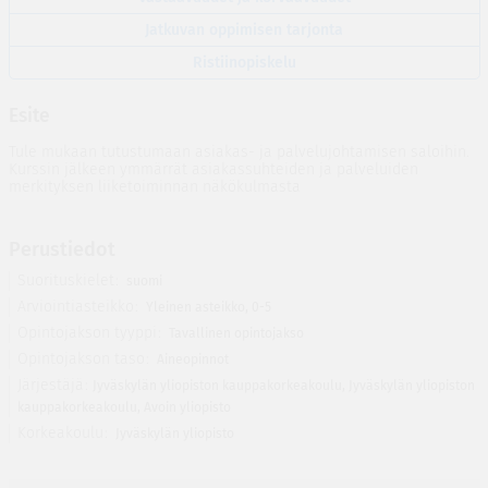
Jatkuvan oppimisen tarjonta
Ristiinopiskelu
Esite
Tule mukaan tutustumaan asiakas- ja palvelujohtamisen saloihin.
Kurssin jälkeen ymmärrät asiakassuhteiden ja palveluiden
merkityksen liiketoiminnan näkökulmasta
Perustiedot
Suorituskielet
suomi
Arviointiasteikko
Yleinen asteikko, 0-5
Opintojakson tyyppi
Tavallinen opintojakso
Opintojakson taso
Aineopinnot
Järjestäjä
Jyväskylän yliopiston kauppakorkeakoulu
,
Jyväskylän yliopiston
kauppakorkeakoulu
,
Avoin yliopisto
Korkeakoulu
Jyväskylän yliopisto